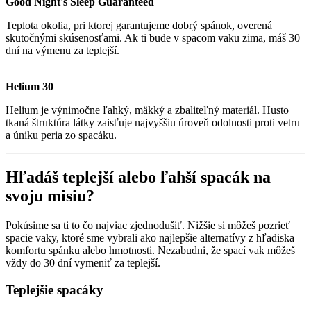
Good Night's Sleep Guaranteed
Teplota okolia, pri ktorej garantujeme dobrý spánok, overená
skutočnými skúsenosťami. Ak ti bude v spacom vaku zima, máš 30
dní na výmenu za teplejší.
Helium 30
Helium je výnimočne ľahký, mäkký a zbaliteľný materiál. Husto
tkaná štruktúra látky zaisťuje najvyššiu úroveň odolnosti proti vetru
a úniku peria zo spacáku.
Hľadáš teplejší alebo ľahší spacák na
svoju misiu?
Pokúsime sa ti to čo najviac zjednodušiť. Nižšie si môžeš pozrieť
spacie vaky, ktoré sme vybrali ako najlepšie alternatívy z hľadiska
komfortu spánku alebo hmotnosti. Nezabudni, že spací vak môžeš
vždy do 30 dní vymeniť za teplejší.
Teplejšie spacáky