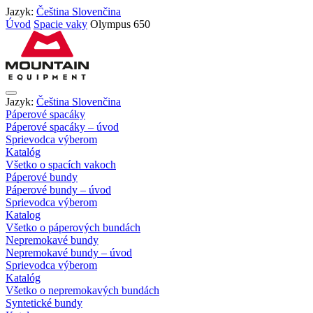
Jazyk:
Čeština
Slovenčina
Úvod
Spacie vaky
Olympus 650
Jazyk:
Čeština
Slovenčina
Páperové spacáky
Páperové spacáky – úvod
Sprievodca výberom
Katalóg
Všetko o spacích vakoch
Páperové bundy
Páperové bundy – úvod
Sprievodca výberom
Katalog
Všetko o páperových bundách
Nepremokavé bundy
Nepremokavé bundy – úvod
Sprievodca výberom
Katalóg
Všetko o nepremokavých bundách
Syntetické bundy