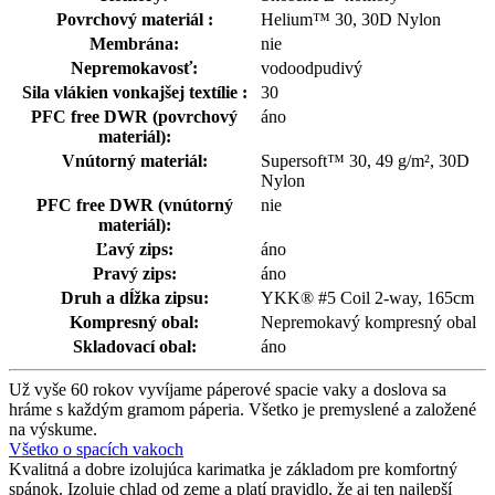
Povrchový materiál :
Helium™ 30, 30D Nylon
Membrána:
nie
Nepremokavosť:
vodoodpudivý
Sila vlákien vonkajšej textílie :
30
PFC free DWR (povrchový
áno
materiál):
Vnútorný materiál:
Supersoft™ 30, 49 g/m², 30D
Nylon
PFC free DWR (vnútorný
nie
materiál):
Ľavý zips:
áno
Pravý zips:
áno
Druh a dĺžka zipsu:
YKK® #5 Coil 2-way, 165cm
Kompresný obal:
Nepremokavý kompresný obal
Skladovací obal:
áno
Už vyše 60 rokov vyvíjame páperové spacie vaky a doslova sa
hráme s každým gramom páperia. Všetko je premyslené a založené
na výskume.
Všetko o spacích vakoch
Kvalitná a dobre izolujúca karimatka je základom pre komfortný
spánok. Izoluje chlad od zeme a platí pravidlo, že aj ten najlepší