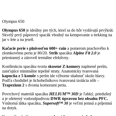
Olympus 650
Olympus 650
je ideálny pre tých, ktorí sa do hôr vydávajú prvýkrát.
Skvelý prvý páperový spacák vhodný na kempovanie a trekking na
jar v lete a na jeseň.
Kačacie perie s plnivosťou 600+ cuin
a pomerom prachového k
zlomkovému periu je 80/20.
Strih
spacáku
Alpine Fit 2.0
je
priestranný a zároveň termálne efektívny.
Konštrukciu spacáku tvoria
skosené Z-komory
naplnené perím,
zaisťujúce minimálne tepelné straty.
Anatomicky tvarovaná
kapucňa z 5 komôr
s perím ide výborne stiahnuť okolo hlavy.
Podľa chodidiel je lichobežníkovo tvarovaná izolácia nôh –
Trapezium 2
s dvoma komorami peria.
Povrchový materiál spacáku
HELIUM™ 30D
je ľahký, priedušný
a je ošetrený vodoodpudivou
DWR úpravou bez obsahu PFC
.
Vnútorná látka spacáku,
Supersoft™ 30
je veľmi jemná a príjemná
na dotyk.