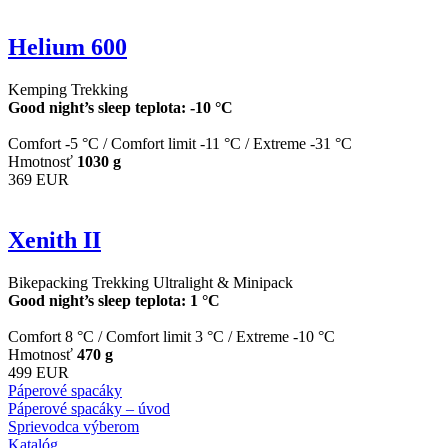
Helium 600
Kemping
Trekking
Good night’s sleep teplota: -10 °C
Comfort -5 °C
/
Comfort limit -11 °C
/
Extreme -31 °C
Hmotnosť
1030 g
369 EUR
Xenith II
Bikepacking
Trekking
Ultralight & Minipack
Good night’s sleep teplota: 1 °C
Comfort 8 °C
/
Comfort limit 3 °C
/
Extreme -10 °C
Hmotnosť
470 g
499 EUR
Páperové spacáky
Páperové spacáky – úvod
Sprievodca výberom
Katalóg