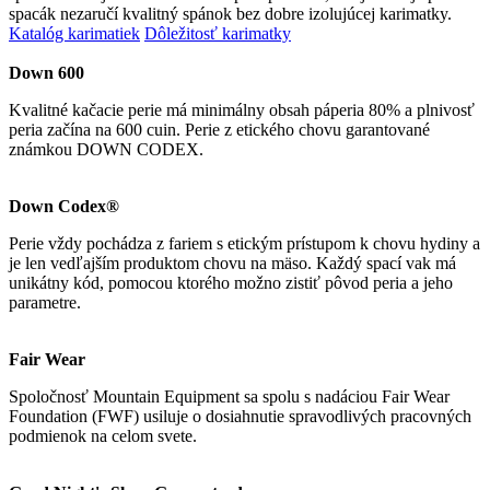
spacák nezaručí kvalitný spánok bez dobre izolujúcej karimatky.
Katalóg karimatiek
Dôležitosť karimatky
Down 600
Kvalitné kačacie perie má minimálny obsah páperia 80% a plnivosť
peria začína na 600 cuin. Perie z etického chovu garantované
známkou DOWN CODEX.
Down Codex®
Perie vždy pochádza z fariem s etickým prístupom k chovu hydiny a
je len vedľajším produktom chovu na mäso. Každý spací vak má
unikátny kód, pomocou ktorého možno zistiť pôvod peria a jeho
parametre.
Fair Wear
Spoločnosť Mountain Equipment sa spolu s nadáciou Fair Wear
Foundation (FWF) usiluje o dosiahnutie spravodlivých pracovných
podmienok na celom svete.