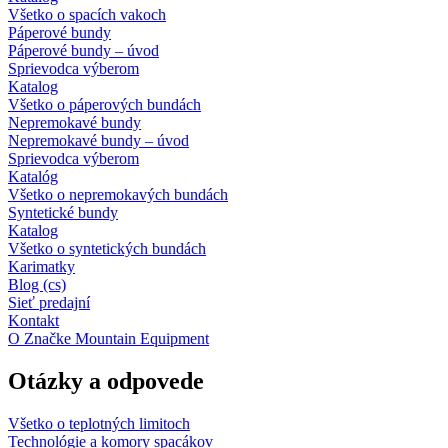
Všetko o spacích vakoch
Páperové bundy
Páperové bundy – úvod
Sprievodca výberom
Katalog
Všetko o páperových bundách
Nepremokavé bundy
Nepremokavé bundy – úvod
Sprievodca výberom
Katalóg
Všetko o nepremokavých bundách
Syntetické bundy
Katalog
Všetko o syntetických bundách
Karimatky
Blog (cs)
Sieť predajní
Kontakt
O Značke Mountain Equipment
Otázky a odpovede
Všetko o teplotných limitoch
Technológie a komory spacákov