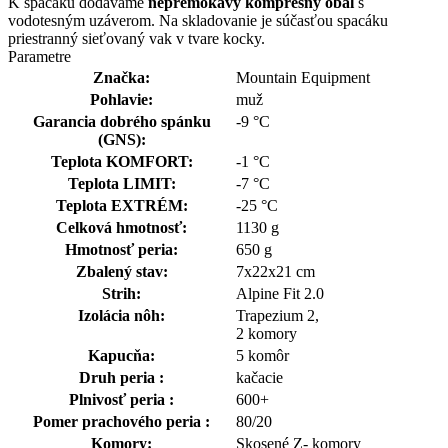
K spacáku dodávame
nepremokavý kompresný obal
s
vodotesným uzáverom.
Na skladovanie je súčasťou spacáku
priestranný sieťovaný vak v tvare kocky.
Parametre
Značka:
Mountain Equipment
Pohlavie:
muž
Garancia dobrého spánku
-9 °C
(GNS):
Teplota KOMFORT:
-1 °C
Teplota LIMIT:
-7 °C
Teplota EXTRÉM:
-25 °C
Celková hmotnosť:
1130 g
Hmotnosť peria:
650 g
Zbalený stav:
7x22x21 cm
Strih:
Alpine Fit 2.0
Izolácia nôh:
Trapezium 2,
2 komory
Kapucňa:
5 komôr
Druh peria :
kačacie
Plnivosť peria :
600+
Pomer prachového peria :
80/20
Komory:
Skosené Z- komory