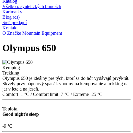
Katalog
Všetko o syntetických bundách
Karimatky
Blog (cs)
Sieť predajní
Kontakt
O Značke Mountain Equipment
Olympus 650
Kemping
Trekking
Olympus 650 je ideálny pre tých, ktorí sa do hôr vydávajú prvýkrát.
Skvelý prvý páperový spacák vhodný na kempovanie a trekking na
jar v lete a na jeseň.
Comfort -1 °C
/
Comfort limit -7 °C
/
Extreme -25 °C
Teplota
Good night’s sleep
-9 °C