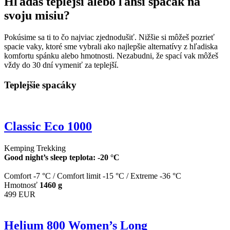
Hľadáš teplejší alebo ľahší spacák na
svoju misiu?
Pokúsime sa ti to čo najviac zjednodušiť. Nižšie si môžeš pozrieť
spacie vaky, ktoré sme vybrali ako najlepšie alternatívy z hľadiska
komfortu spánku alebo hmotnosti. Nezabudni, že spací vak môžeš
vždy do 30 dní vymeniť za teplejší.
Teplejšie spacáky
Classic Eco 1000
Kemping
Trekking
Good night’s sleep teplota: -20 °C
Comfort -7 °C
/
Comfort limit -15 °C
/
Extreme -36 °C
Hmotnosť
1460 g
499 EUR
Helium 800 Women’s Long