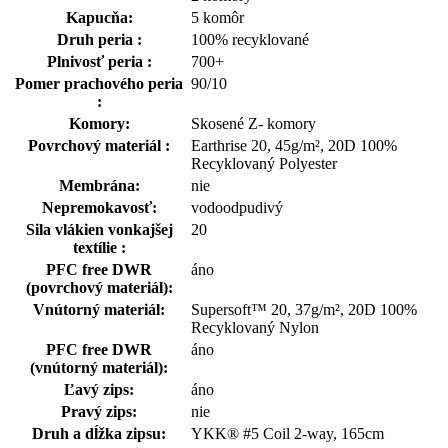
Kapucňa:
5 komôr
Druh peria :
100% recyklované
Plnivosť peria :
700+
Pomer prachového peria
90/10
:
Komory:
Skosené Z- komory
Povrchový materiál :
Earthrise 20, 45g/m², 20D 100%
Recyklovaný Polyester
Membrána:
nie
Nepremokavosť:
vodoodpudivý
Sila vlákien vonkajšej
20
textílie :
PFC free DWR
áno
(povrchový materiál):
Vnútorný materiál:
Supersoft™ 20, 37g/m², 20D 100%
Recyklovaný Nylon
PFC free DWR
áno
(vnútorný materiál):
Ľavý zips:
áno
Pravý zips:
nie
Druh a dĺžka zipsu:
YKK® #5 Coil 2-way, 165cm