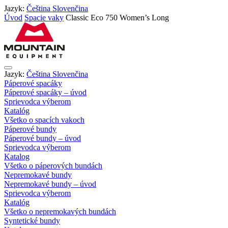
Jazyk:
Čeština
Slovenčina
Úvod
Spacie vaky
Classic Eco 750 Women’s Long
Jazyk:
Čeština
Slovenčina
Páperové spacáky
Páperové spacáky – úvod
Sprievodca výberom
Katalóg
Všetko o spacích vakoch
Páperové bundy
Páperové bundy – úvod
Sprievodca výberom
Katalog
Všetko o páperových bundách
Nepremokavé bundy
Nepremokavé bundy – úvod
Sprievodca výberom
Katalóg
Všetko o nepremokavých bundách
Syntetické bundy