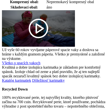
Kompresný obal:
Nepremokavý kompresný obal
Skladovací obal:
áno
Už vyše 60 rokov vyvíjame páperové spacie vaky a doslova sa
hráme s každým gramom páperia. Všetko je premyslené a založené
na výskume.
Všetko o spacích vakoch
Kvalitná a dobre izolujúca karimatka je základom pre komfortný
spánok. Izoluje chlad od zeme a platí pravidlo, že aj ten najlepší
spacák nezaručí kvalitný spánok bez dobre izolujúcej karimatky.
Katalóg karimatiek
Dôležitosť karimatky
Recycled Down
100% recyklované perie, tej najvyššej kvality, ktorého plnivosť
začína na 700 cuin. Recyklované perie, ktoré používame, pochádza
výhradne z post spotrebiteľského tovaru – nepotrebného oblečenia,