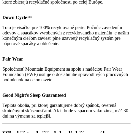
ktoré zbierajú recyklačné spoločnosti po celej Európe.
Down Cycle™
Toto je visačka pre 100% recyklované perie. Počnúc zavedením
odevov a spacákov vyrobených z recyklovaného materiálu je naším
konečným cieľom zaviesť plne uzavretý recyklačný systém pre
páperové spacáky a oblečenie.
Fair Wear
Spoločnosť Mountain Equipment sa spolu s nadáciou Fair Wear
Foundation (FWF) usiluje o dosiahnutie spravodlivých pracovných
podmienok na celom svete.
Good Night's Sleep Guaranteed
Teplota okolia, pri ktorej garantujeme dobrý spánok, overená
skutočnými skúsenosťami. Ak ti bude v spacom vaku zima, máš 30
dní na výmenu za teplejší.