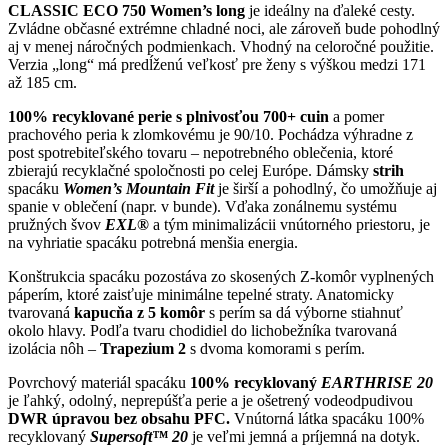
CLASSIC ECO 750 Women’s long
je ideálny na ďaleké cesty.
Zvládne občasné extrémne chladné noci, ale zároveň bude pohodlný
aj v menej náročných podmienkach. Vhodný na celoročné použitie.
Verzia „long“ má predĺženú veľkosť pre ženy s výškou medzi 171
až 185 cm.
100% recyklované perie s plnivosťou 700+ cuin
a pomer
prachového peria k zlomkovému je 90/10. Pochádza výhradne z
post spotrebiteľského tovaru – nepotrebného oblečenia, ktoré
zbierajú recyklačné spoločnosti po celej Európe. Dámsky
strih
spacáku
Women’s Mountain Fit
je širší a pohodlný, čo umožňuje aj
spanie v oblečení (napr. v bunde). Vďaka zonálnemu systému
pružných švov
EXL®
a tým minimalizácii vnútorného priestoru, je
na vyhriatie spacáku potrebná menšia energia.
Konštrukcia spacáku pozostáva zo skosených Z-komôr vyplnených
páperím, ktoré zaisťuje minimálne tepelné straty. Anatomicky
tvarovaná
kapucňa z 5 komôr
s perím sa dá výborne stiahnuť
okolo hlavy. Podľa tvaru chodidiel do lichobežníka tvarovaná
izolácia nôh –
Trapezium 2
s dvoma komorami s perím.
Povrchový materiál spacáku
100
% recyklovaný
EARTHRISE 20
je ľahký, odolný, neprepúšťa perie a je ošetrený vodeodpudivou
DWR úpravou bez obsahu PFC
.
Vnútorná látka spacáku 100%
recyklovaný
Supersoft™ 20
je veľmi jemná a príjemná na dotyk.