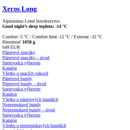
Xeros Long
Alpinizmus
Letné horolezectvo
Good night’s sleep teplota: -14 °C
Comfort -5 °C
/
Comfort limit -12 °C
/
Extreme -32 °C
Hmotnosť
1050 g
649 EUR
Páperové spacáky
Páperové spacáky – úvod
Sprievodca výberom
Katalóg
Všetko o spacích vakoch
Páperové bundy
Páperové bundy – úvod
Sprievodca výberom
Katalog
Všetko o páperových bundách
Nepremokavé bundy
Nepremokavé bundy – úvod
Sprievodca výberom
Katalóg
Všetko o nepremokavých bundách