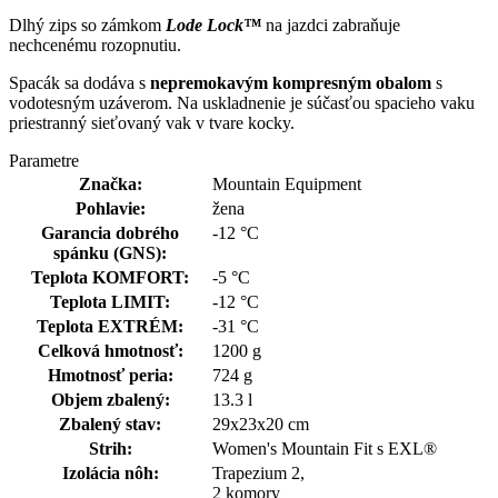
Dlhý zips so zámkom
Lode Lock™
na jazdci zabraňuje
nechcenému rozopnutiu.
Spacák sa dodáva s
nepremokavým kompresným obalom
s
vodotesným uzáverom. Na uskladnenie je súčasťou spacieho vaku
priestranný sieťovaný vak v tvare kocky.
Parametre
Značka:
Mountain Equipment
Pohlavie:
žena
Garancia dobrého
-12 °C
spánku (GNS):
Teplota KOMFORT:
-5 °C
Teplota LIMIT:
-12 °C
Teplota EXTRÉM:
-31 °C
Celková hmotnosť:
1200 g
Hmotnosť peria:
724 g
Objem zbalený:
13.3 l
Zbalený stav:
29x23x20 cm
Strih:
Women's Mountain Fit s EXL®
Izolácia nôh:
Trapezium 2,
2 komory