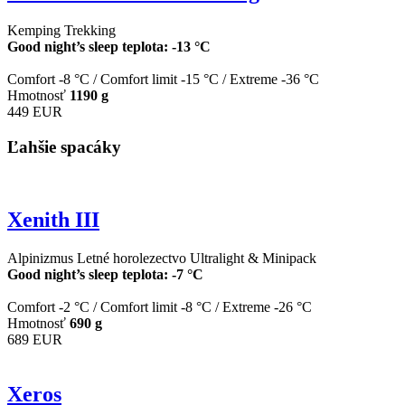
Kemping
Trekking
Good night’s sleep teplota: -13 °C
Comfort -8 °C
/
Comfort limit -15 °C
/
Extreme -36 °C
Hmotnosť
1190 g
449 EUR
Ľahšie spacáky
Xenith III
Alpinizmus
Letné horolezectvo
Ultralight & Minipack
Good night’s sleep teplota: -7 °C
Comfort -2 °C
/
Comfort limit -8 °C
/
Extreme -26 °C
Hmotnosť
690 g
689 EUR
Xeros