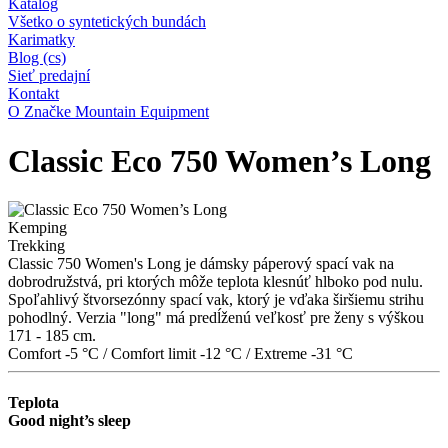
Katalog
Všetko o syntetických bundách
Karimatky
Blog (cs)
Sieť predajní
Kontakt
O Značke Mountain Equipment
Classic Eco 750 Women’s Long
Kemping
Trekking
Classic 750 Women's Long je dámsky páperový spací vak na
dobrodružstvá, pri ktorých môže teplota klesnúť hlboko pod nulu.
Spoľahlivý štvorsezónny spací vak, ktorý je vďaka širšiemu strihu
pohodlný. Verzia "long" má predĺženú veľkosť pre ženy s výškou
171 - 185 cm.
Comfort -5 °C
/
Comfort limit -12 °C
/
Extreme -31 °C
Teplota
Good night’s sleep