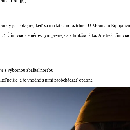
j bundy je spokojný, keď sa mu látka neroztrhne. U Mountain Equipmen
D). Čím viac deniérov, tým pevnejšia a hrubšia látka. Ale tiež, čím vi
jte s výbornou zbaliteľnosťou.
niteľnejšie, a je vhodné s nimi zaobchádzať opatrne.