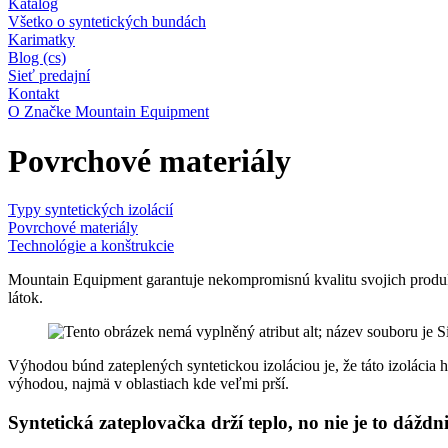
Katalog
Všetko o syntetických bundách
Karimatky
Blog (cs)
Sieť predajní
Kontakt
O Značke Mountain Equipment
Povrchové materiály
Typy syntetických izolácií
Povrchové materiály
Technológie a konštrukcie
Mountain Equipment garantuje nekompromisnú kvalitu svojich produk
látok.
Výhodou búnd zateplených syntetickou izoláciou je, že táto izolácia
výhodou, najmä v oblastiach kde veľmi prší.
Syntetická zateplovačka drží teplo, no nie je to dáždn