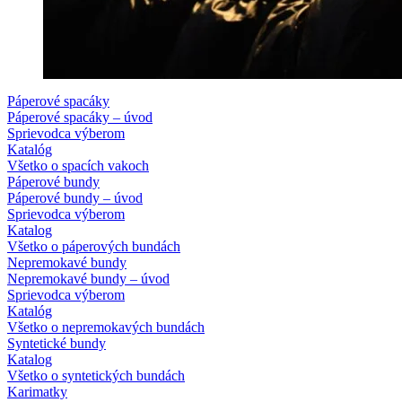
Páperové spacáky
Páperové spacáky – úvod
Sprievodca výberom
Katalóg
Všetko o spacích vakoch
Páperové bundy
Páperové bundy – úvod
Sprievodca výberom
Katalog
Všetko o páperových bundách
Nepremokavé bundy
Nepremokavé bundy – úvod
Sprievodca výberom
Katalóg
Všetko o nepremokavých bundách
Syntetické bundy
Katalog
Všetko o syntetických bundách
Karimatky