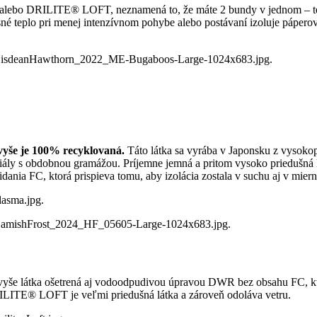
DRILITE® LOFT, neznamená to, že máte 2 bundy v jednom – teplú 
é teplo pri menej intenzívnom pohybe alebo postávaní izoluje páperová
vyše je 100% recyklovaná.
Táto látka sa vyrába v Japonsku z vysoko
iály s obdobnou gramážou. Príjemne jemná a pritom vysoko priedušná l
nia FC, ktorá prispieva tomu, aby izolácia zostala v suchu aj v mie
yše látka ošetrená aj vodoodpudivou úpravou DWR bez obsahu FC, ktorá
LITE® LOFT je veľmi priedušná látka a zároveň odoláva vetru.