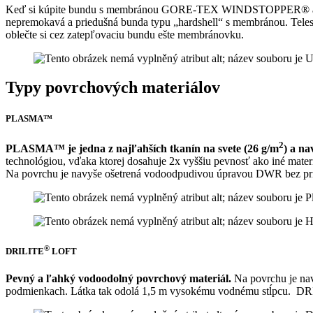
Keď si kúpite bundu s membránou GORE-TEX WINDSTOPPER® alebo 
nepremokavá a priedušná bunda typu „hardshell“ s membránou. Telesn
oblečte si cez zatepľovaciu bundu ešte membránovku.
Typy povrchových materiálov
PLASMA™
2
PLASMA™ je jedna z najľahších tkanín na svete
(26 g/m
)
a na
technológiou, vďaka ktorej dosahuje 2x vyššiu pevnosť ako iné mater
Na povrchu je navyše ošetrená vodoodpudivou úpravou DWR bez prida
®
DRILITE
LOFT
Pevný a ľahký vodoodolný povrchový materiál.
Na povrchu je nav
podmienkach. Látka tak odolá 1,5 m vysokému vodnému stĺpcu. DRI