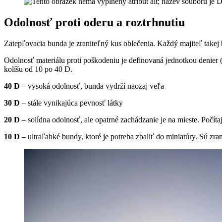
Odolnosť proti oderu a roztrhnutiu
Zatepľovacia bunda je zraniteľný kus oblečenia. Každý majiteľ take
Odolnosť materiálu proti poškodeniu je definovaná jednotkou denier (
kolíšu od 10 po 40 D.
40 D
– vysoká odolnosť, bunda vydrží naozaj veľa
30 D
– stále vynikajúca pevnosť látky
20 D
– solídna odolnosť, ale opatrné zachádzanie je na mieste. Počíta
10 D
– ultraľahké bundy, ktoré je potreba zbaliť do miniatúry. Sú zra