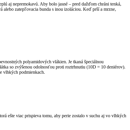
aj nepremokavú. Aby bolo jasné – pred dažďom chráni tenká,
 alebo zatepľovacia bunda s inou izoláciou. Keď prší a mrzne,
pevnostných polyamidových vlákien. Je tkaná špeciálnou
átka so zvýšenou odolnosťou proti roztrhnutiu (10D = 10 deniérov).
rne vlhkých podmienkach.
 ešte viac prispieva tomu, aby perie zostalo v suchu aj vo vlhkých