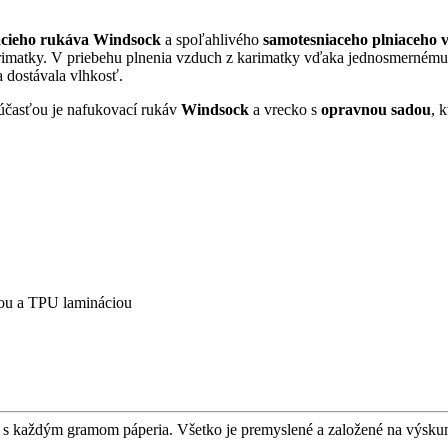
acieho rukáva Windsock
a spoľahlivého
samotesniaceho plniaceho 
rimatky.
V priebehu plnenia vzduch z karimatky vďaka jednosmernému 
 dostávala vlhkosť.
súčasťou je nafukovací rukáv
Windsock
a vrecko s
opravnou sadou
, 
bou a TPU lamináciou
 s každým gramom páperia. Všetko je premyslené a založené na výsku