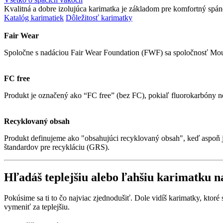
Kvalitná a dobre izolujúca karimatka je základom pre komfortný spánok
Katalóg karimatiek
Dôležitosť karimatky
Fair Wear
Spoločne s nadáciou Fair Wear Foundation (FWF) sa spoločnosť Mou
FC free
Produkt je označený ako “FC free” (bez FC), pokiaľ fluorokarbóny n
Recyklovaný obsah
Produkt definujeme ako "obsahujúci recyklovaný obsah", keď aspoň j
štandardov pre recykláciu (GRS).
Hľadáš teplejšiu alebo ľahšiu karimatku n
Pokúsime sa ti to čo najviac zjednodušiť. Dole vidíš karimatky, ktor
vymeniť za teplejšiu.