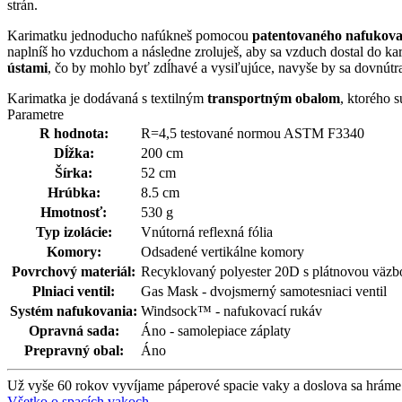
strán.
Karimatku jednoducho nafúkneš pomocou
patentovaného nafukov
naplníš ho vzduchom a následne zroluješ, aby sa vzduch dostal do ka
ústami
, čo by mohlo byť zdĺhavé a vysiľujúce, navyše by sa dovnútra
Karimatka je dodávaná s textilným
transportným obalom
, ktorého 
Parametre
R hodnota:
R=4,5 testované normou ASTM F3340
Dĺžka:
200 cm
Šírka:
52 cm
Hrúbka:
8.5 cm
Hmotnosť:
530 g
Typ izolácie:
Vnútorná reflexná fólia
Komory:
Odsadené vertikálne komory
Povrchový materiál:
Recyklovaný polyester 20D s plátnovou väz
Plniaci ventil:
Gas Mask - dvojsmerný samotesniaci ventil
Systém nafukovania:
Windsock™ - nafukovací rukáv
Opravná sada:
Áno - samolepiace záplaty
Prepravný obal:
Áno
Už vyše 60 rokov vyvíjame páperové spacie vaky a doslova sa hráme
Všetko o spacích vakoch