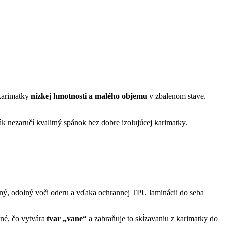
 karimatky
nízkej hmotnosti a malého objemu
v zbalenom stave.
acák nezaručí kvalitný spánok bez dobre izolujúcej karimatky.
teľný, odolný voči oderu a vďaka ochrannej TPU laminácii do seba
né, čo vytvára
tvar „vane“
a zabraňuje to skĺzavaniu z karimatky do