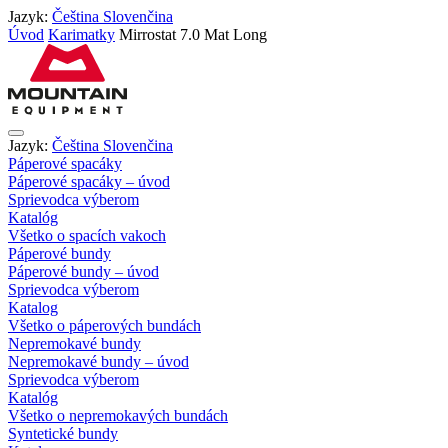
Jazyk:
Čeština
Slovenčina
Úvod
Karimatky
Mirrostat 7.0 Mat Long
Jazyk:
Čeština
Slovenčina
Páperové spacáky
Páperové spacáky – úvod
Sprievodca výberom
Katalóg
Všetko o spacích vakoch
Páperové bundy
Páperové bundy – úvod
Sprievodca výberom
Katalog
Všetko o páperových bundách
Nepremokavé bundy
Nepremokavé bundy – úvod
Sprievodca výberom
Katalóg
Všetko o nepremokavých bundách
Syntetické bundy