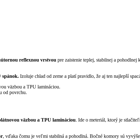
útornou reflexnou vrstvou
pre zaistenie teplej, stabilnej a pohodlnej
ý spánok.
Izoluje chlad od zeme a platí pravidlo, že aj ten najlepší sp
vou väzbou a TPU lamináciou.
iu od povrchu.
s plátnovou väzbou a TPU lamináciou
.
Ide o meteriál, ktorý je stlači
ôr
, vďaka čomu je veľmi stabilná a pohodlná.
Bočné komory sú vyvýše