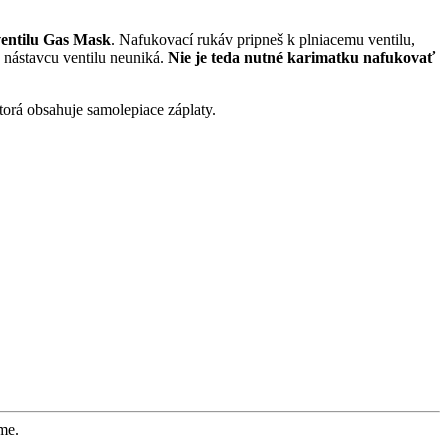
ventilu Gas Mask
.
Nafukovací rukáv pripneš k plniacemu ventilu,
nástavcu ventilu neuniká.
Nie je teda nutné karimatku nafukovať
ktorá obsahuje samolepiace záplaty.
me.