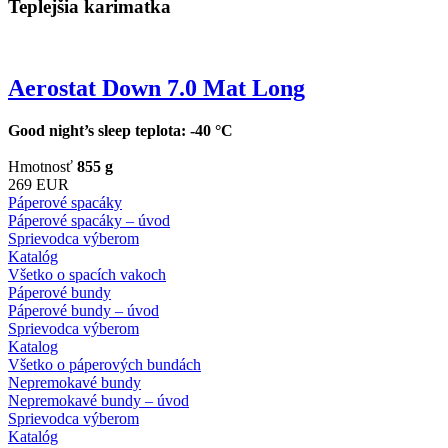
Teplejšia karimatka
Aerostat Down 7.0 Mat Long
Good night’s sleep teplota: -40 °C
Hmotnosť
855 g
269 EUR
Páperové spacáky
Páperové spacáky – úvod
Sprievodca výberom
Katalóg
Všetko o spacích vakoch
Páperové bundy
Páperové bundy – úvod
Sprievodca výberom
Katalog
Všetko o páperových bundách
Nepremokavé bundy
Nepremokavé bundy – úvod
Sprievodca výberom
Katalóg