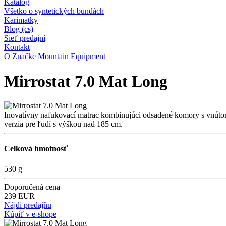
Katalog
Všetko o syntetických bundách
Karimatky
Blog (cs)
Sieť predajní
Kontakt
O Značke Mountain Equipment
Mirrostat 7.0 Mat Long
Inovatívny nafukovací matrac kombinujúci odsadené komory s vnútorno
verzia pre ľudí s výškou nad 185 cm.
Celková hmotnosť
530 g
Doporučená cena
239 EUR
Nájdi predajňu
Kúpiť v e-shope