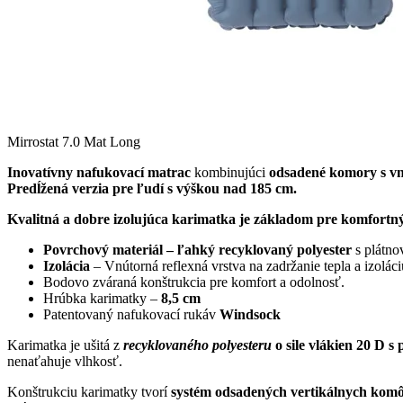
Mirrostat 7.0 Mat Long
Inovatívny nafukovací matrac
kombinujúci
odsadené komory s vn
Predĺžená verzia pre ľudí s výškou nad 185 cm.
Kvalitná a dobre izolujúca karimatka je základom pre komfortn
Povrchový materiál – ľahký recyklovaný polyester
s plátno
Izolácia
– Vnútorná reflexná vrstva na zadržanie tepla a izolác
Bodovo zváraná konštrukcia pre komfort a odolnosť.
Hrúbka karimatky –
8,5 cm
Patentovaný nafukovací rukáv
Windsock
Karimatka je ušitá z
recyklovaného polyesteru
o sile vlákien 20 D 
nenaťahuje vlhkosť.
Konštrukciu karimatky tvorí
systém odsadených vertikálnych kom