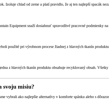
. Izoluje chlad od zeme a platí pravidlo, že aj ten najlepší spacák nez
ntain Equipment snaží dosiahnuť spravodlivé pracovné podmienky na 
eboli použité pri výrobnom procese žiadnej z hlavných tkanín produktu
edna z hlavných tkanín produktu obsahuje recyklovaný obsah. Všetky 
a svoju misiu?
é sme vybrali ako najlepšie alternatívy v komforte spánku alebo s dôr