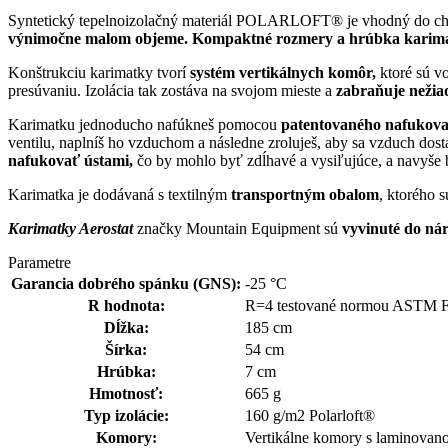
Syntetický tepelnoizolačný materiál POLARLOFT® je vhodný do c
výnimočne malom objeme. Kompaktné rozmery a hrúbka kari
Konštrukciu karimatky tvorí
systém vertikálnych komôr,
ktoré sú v
presúvaniu. Izolácia tak zostáva na svojom mieste a
zabraňuje nežiad
Karimatku jednoducho nafúkneš pomocou
patentovaného nafukova
ventilu, naplníš ho vzduchom a následne zroluješ, aby sa vzduch do
nafukovať ústami,
čo by mohlo byť zdĺhavé a vysiľujúce, a navyše b
Karimatka je dodávaná s textilným
transportným obalom
, ktorého 
Karimatky Aerostat
značky Mountain Equipment sú
vyvinuté do ná
Parametre
Garancia dobrého spánku (GNS):
-25 °C
R hodnota:
R=4 testované normou ASTM 
Dĺžka:
185 cm
Šírka:
54 cm
Hrúbka:
7 cm
Hmotnosť:
665 g
Typ izolácie:
160 g/m2 Polarloft®
Komory:
Vertikálne komory s laminovano