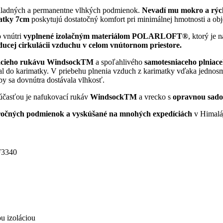
hladných a permanentne vlhkých podmienok.
Nevadí mu mokro a rýc
matky 7cm
poskytujú dostatočný komfort pri minimálnej hmotnosti a obj
o vnútri
vyplnené izolačným materiálom POLARLOFT
®
, ktorý je
ucej cirkulácii vzduchu v celom vnútornom priestore.
cieho rukávu
Windsock
TM
a spoľahlivého
samotesniaceho plniace
stal do karimatky. V priebehu plnenia vzduch z karimatky vďaka jedno
y sa dovnútra dostávala vlhkosť.
súčasťou je nafukovací rukáv
Windsock
TM
a vrecko s
opravnou sad
ročných podmienok a vyskúšané na mnohých expedíciách
v Himaláj
F3340
u izoláciou