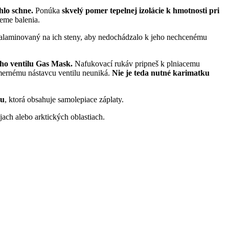
hlo schne.
Ponúka
skvelý pomer tepelnej izolácie k hmotnosti pri
eme balenia.
 nalaminovaný na ich steny, aby nedochádzalo k jeho nechcenému
ho ventilu Gas Mask.
Nafukovací rukáv pripneš k plniacemu
smernému nástavcu ventilu neuniká.
Nie je teda nutné karimatku
ou
, ktorá obsahuje samolepiace záplaty.
ach alebo arktických oblastiach.