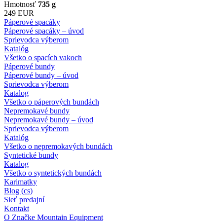
Hmotnosť
735 g
249 EUR
Páperové spacáky
Páperové spacáky – úvod
Sprievodca výberom
Katalóg
Všetko o spacích vakoch
Páperové bundy
Páperové bundy – úvod
Sprievodca výberom
Katalog
Všetko o páperových bundách
Nepremokavé bundy
Nepremokavé bundy – úvod
Sprievodca výberom
Katalóg
Všetko o nepremokavých bundách
Syntetické bundy
Katalog
Všetko o syntetických bundách
Karimatky
Blog (cs)
Sieť predajní
Kontakt
O Značke Mountain Equipment