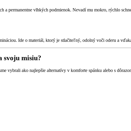
ných a permanentne vlhkých podmienok. Nevadí mu mokro, rýchlo schne
ináciou. Ide o materiál, ktorý je stlačiteľný, odolný voči oderu a vď
a svoju misiu?
é sme vybrali ako najlepšie alternatívy v komforte spánku alebo s dôr