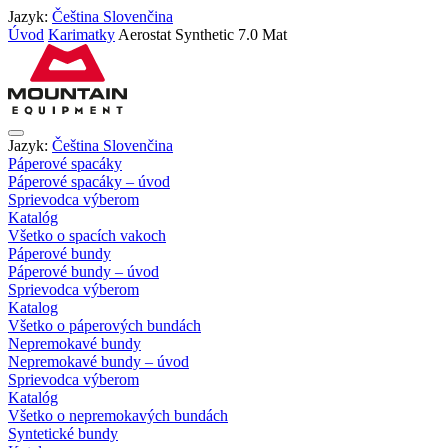
Jazyk:
Čeština
Slovenčina
Úvod
Karimatky
Aerostat Synthetic 7.0 Mat
Jazyk:
Čeština
Slovenčina
Páperové spacáky
Páperové spacáky – úvod
Sprievodca výberom
Katalóg
Všetko o spacích vakoch
Páperové bundy
Páperové bundy – úvod
Sprievodca výberom
Katalog
Všetko o páperových bundách
Nepremokavé bundy
Nepremokavé bundy – úvod
Sprievodca výberom
Katalóg
Všetko o nepremokavých bundách
Syntetické bundy