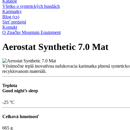
Katalog
Všetko o syntetických bundách
Karimatky
Blog (cs)
Sieť predajní
Kontakt
O Značke Mountain Equipment
Aerostat Synthetic 7.0 Mat
Výnimočne teplá inovatívna nafukovacia karimatka plnená syntetick
recyklovanom materiáli.
Teplota
Good night’s sleep
-25 °C
Celková hmotnosť
665 g