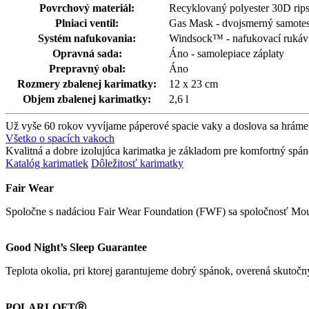
Povrchový materiál:
Recyklovaný polyester 30D rip
Plniaci ventil:
Gas Mask - dvojsmerný samotesn
Systém nafukovania:
Windsock™ - nafukovací rukáv
Opravná sada:
Áno - samolepiace záplaty
Prepravný obal:
Áno
Rozmery zbalenej karimatky:
12 x 23 cm
Objem zbalenej karimatky:
2,6 l
Už vyše 60 rokov vyvíjame páperové spacie vaky a doslova sa hráme
Všetko o spacích vakoch
Kvalitná a dobre izolujúca karimatka je základom pre komfortný spánok
Katalóg karimatiek
Dôležitosť karimatky
Fair Wear
Spoločne s nadáciou Fair Wear Foundation (FWF) sa spoločnosť Mou
Good Night’s Sleep Guarantee
Teplota okolia, pri ktorej garantujeme dobrý spánok, overená skutoč
POLARLOFTⓇ