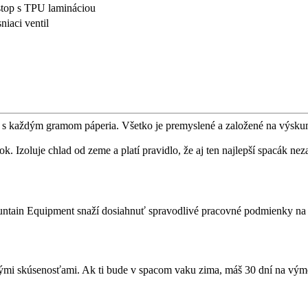
stop s TPU lamináciou
iaci ventil
 s každým gramom páperia. Všetko je premyslené a založené na výsku
. Izoluje chlad od zeme a platí pravidlo, že aj ten najlepší spacák nez
ntain Equipment snaží dosiahnuť spravodlivé pracovné podmienky na 
nými skúsenosťami. Ak ti bude v spacom vaku zima, máš 30 dní na výme