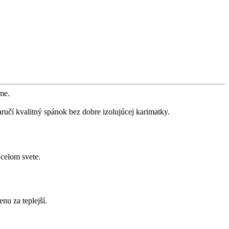
me.
aručí kvalitný spánok bez dobre izolujúcej karimatky.
celom svete.
nu za teplejší.