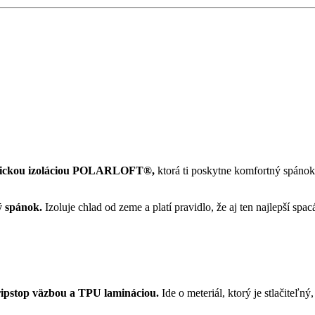
tetickou izoláciou POLARLOFT
®
,
ktorá ti poskytne komfortný spánok
ý spánok.
Izoluje chlad od zeme a platí pravidlo, že aj ten najlepší spa
s ripstop väzbou a TPU lamináciou.
Ide o meteriál, ktorý je stlačiteľ