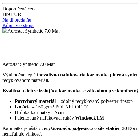
Doporučená cena
189 EUR
Nájdi predajňu
Kúpiť v e-shope
Aerostat Synthetic 7.0 Mat
Výnimočne teplá
inovatívna nafukovacia karimatka plnená syn
recyklovanom materiáli.
Kvalitná a dobre izolujúca karimatka je základom pre komfortn
Povrchový materiál
– odolný recyklovaný polyester ripstop
Izolácia
– 160 g/m2 POLARLOFT®
Hrúbka karimatky –
7cm
Patentovaný nafukovací rukáv
Windsock
TM
Karimatka je ušitá z
recyklovaného polyesteru
o sile vlákien 30 D 
nenaťahuje vlhkosť.