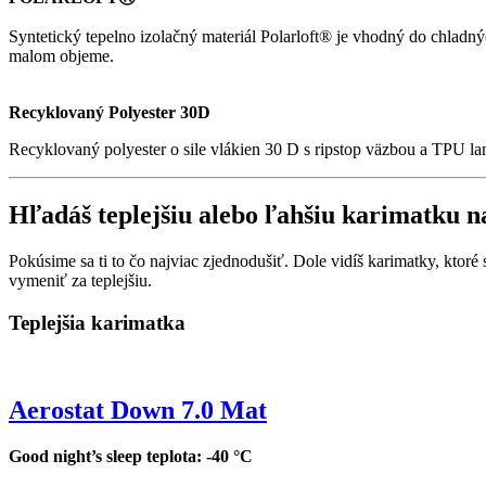
Syntetický tepelno izolačný materiál Polarloft® je vhodný do chlad
malom objeme.
Recyklovaný Polyester 30D
Recyklovaný polyester o sile vlákien 30 D s ripstop väzbou a TPU lam
Hľadáš teplejšiu alebo ľahšiu karimatku n
Pokúsime sa ti to čo najviac zjednodušiť. Dole vidíš karimatky, ktor
vymeniť za teplejšiu.
Teplejšia karimatka
Aerostat Down 7.0 Mat
Good night’s sleep teplota: -40 °C